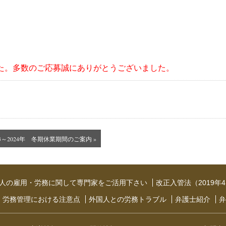
しました。多数のご応募誠にありがとうございました。
23～2024年 冬期休業期間のご案内 »
人の雇用・労務に関して専門家をご活用下さい
改正入管法（2019
・労務管理における注意点
外国人との労務トラブル
弁護士紹介
弁