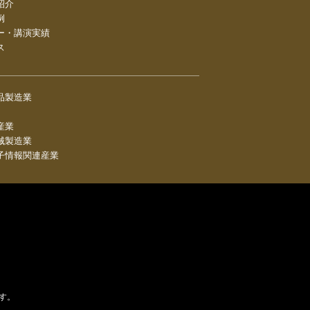
紹介
例
ー・講演実績
ス
品製造業
産業
械製造業
子情報関連産業
す。