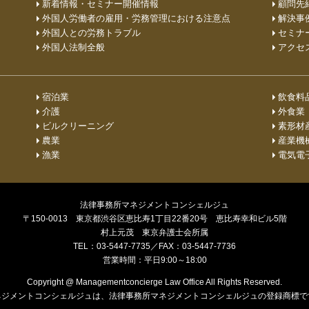
新着情報・セミナー開催情報
顧問先
外国人労働者の雇用・労務管理における注意点
解決事
外国人との労務トラブル
セミナ
外国人法制全般
アクセ
宿泊業
飲食料
介護
外食業
ビルクリーニング
素形材
農業
産業機
漁業
電気電
法律事務所マネジメントコンシェルジュ
〒150-0013 東京都渋谷区恵比寿1丁目22番20号 恵比寿幸和ビル5階
村上元茂 東京弁護士会所属
TEL：03-5447-7735／FAX：03-5447-7736
営業時間：平日9:00～18:00
Copyright @ Managementconcierge Law Office All Rights Reserved.
ネジメントコンシェルジュは、法律事務所マネジメントコンシェルジュの登録商標で