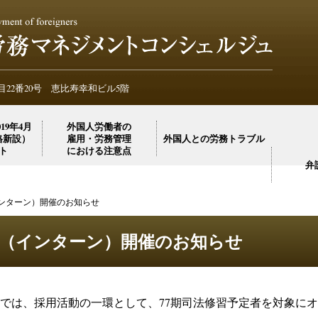
外国人雇
外国人雇
22番20号 恵比寿幸和ビル5階
19年4月
外国人労働者の
格新設）
雇用・労務管理
外国人との労務トラブル
ト
における注意点
弁
インターン）開催のお知らせ
ーク（インターン）開催のお知らせ
では、採用活動の一環として、
77
期司法修習予定者を対象にオ